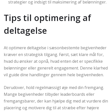
strategier og indsigt til maksimering af belønninger.
Tips til optimering af
deltagelse
At optimere deltagelse i sæsonbestemte begivenheder
kræver en strategisk tilgang. Først, sæt klare mål for,
hvad du ønsker at opnå, hvad enten det er specifikke
belønninger eller generelt engagement. Denne klarhed
vil guide dine handlinger gennem hele begivenheden.
Derudover, hold regelmæssigt øje med din fremgang.
Mange begivenheder tilbyder leaderboards eller
fremgangsbarer, der kan hjælpe dig med at vurdere din
placering og motivere dig til at stræbe efter højere