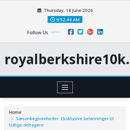
Skip
Thursday, 18 June 2026
to
content
9:52:45 AM
Follow Us
royalberkshire10k
Home
Sæsonbegivenheder: Eksklusive belønninger til
tidlige deltagere