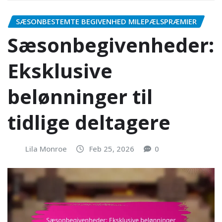
SÆSONBESTEMTE BEGIVENHED MILEPÆLSPRÆMIER
Sæsonbegivenheder:
Eksklusive
belønninger til
tidlige deltagere
Lila Monroe
Feb 25, 2026
0