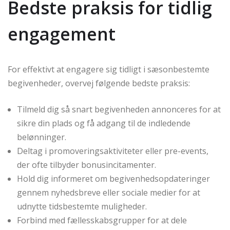
Bedste praksis for tidlig
engagement
For effektivt at engagere sig tidligt i sæsonbestemte
begivenheder, overvej følgende bedste praksis:
Tilmeld dig så snart begivenheden annonceres for at
sikre din plads og få adgang til de indledende
belønninger.
Deltag i promoveringsaktiviteter eller pre-events,
der ofte tilbyder bonusincitamenter.
Hold dig informeret om begivenhedsopdateringer
gennem nyhedsbreve eller sociale medier for at
udnytte tidsbestemte muligheder.
Forbind med fællesskabsgrupper for at dele