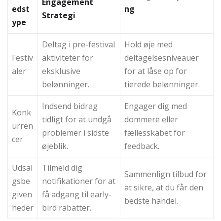
Engagement
edst
ng
Strategi
ype
Deltag i pre-festival
Hold øje med
Festiv
aktiviteter for
deltagelsesniveauer
aler
eksklusive
for at låse op for
belønninger.
tierede belønninger.
Indsend bidrag
Engager dig med
Konk
tidligt for at undgå
dommere eller
urren
problemer i sidste
fællesskabet for
cer
øjeblik.
feedback.
Udsal
Tilmeld dig
Sammenlign tilbud for
gsbe
notifikationer for at
at sikre, at du får den
given
få adgang til early-
bedste handel.
heder
bird rabatter.