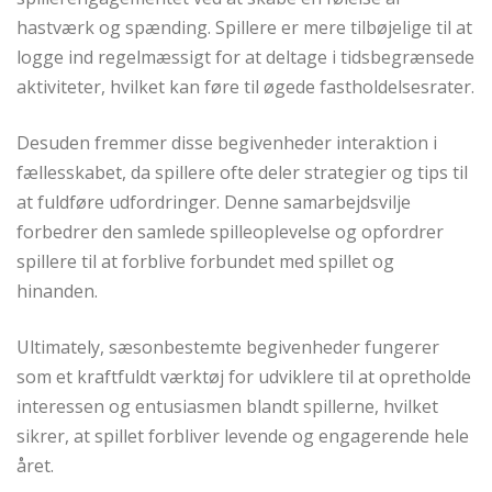
hastværk og spænding. Spillere er mere tilbøjelige til at
logge ind regelmæssigt for at deltage i tidsbegrænsede
aktiviteter, hvilket kan føre til øgede fastholdelsesrater.
Desuden fremmer disse begivenheder interaktion i
fællesskabet, da spillere ofte deler strategier og tips til
at fuldføre udfordringer. Denne samarbejdsvilje
forbedrer den samlede spilleoplevelse og opfordrer
spillere til at forblive forbundet med spillet og
hinanden.
Ultimately, sæsonbestemte begivenheder fungerer
som et kraftfuldt værktøj for udviklere til at opretholde
interessen og entusiasmen blandt spillerne, hvilket
sikrer, at spillet forbliver levende og engagerende hele
året.