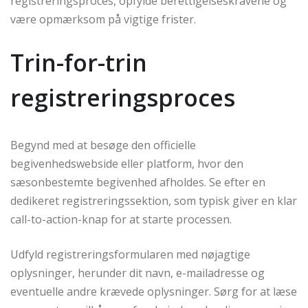
registreringsproces, opfylde berettigelseskravene og
være opmærksom på vigtige frister.
Trin-for-trin
registreringsproces
Begynd med at besøge den officielle
begivenhedswebside eller platform, hvor den
sæsonbestemte begivenhed afholdes. Se efter en
dedikeret registreringssektion, som typisk giver en klar
call-to-action-knap for at starte processen.
Udfyld registreringsformularen med nøjagtige
oplysninger, herunder dit navn, e-mailadresse og
eventuelle andre krævede oplysninger. Sørg for at læse