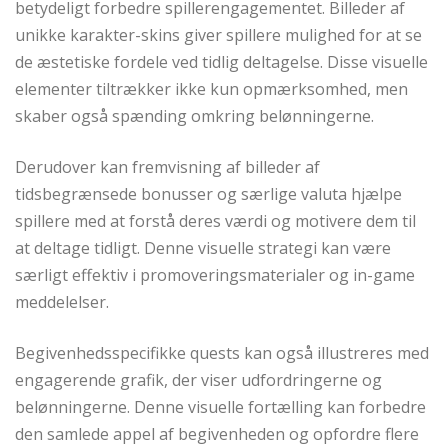
betydeligt forbedre spillerengagementet. Billeder af
unikke karakter-skins giver spillere mulighed for at se
de æstetiske fordele ved tidlig deltagelse. Disse visuelle
elementer tiltrækker ikke kun opmærksomhed, men
skaber også spænding omkring belønningerne.
Derudover kan fremvisning af billeder af
tidsbegrænsede bonusser og særlige valuta hjælpe
spillere med at forstå deres værdi og motivere dem til
at deltage tidligt. Denne visuelle strategi kan være
særligt effektiv i promoveringsmaterialer og in-game
meddelelser.
Begivenhedsspecifikke quests kan også illustreres med
engagerende grafik, der viser udfordringerne og
belønningerne. Denne visuelle fortælling kan forbedre
den samlede appel af begivenheden og opfordre flere