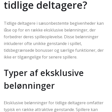
tidlige deltagere?
Tidlige deltagere i sæsonbestemte begivenheder kan
låse op for en række eksklusive belønninger, der
forbedrer deres spilleoplevelse. Disse belønninger
inkluderer ofte unikke genstande i spillet,
tidsbegrænsede bonusser og særlige funktioner, der
ikke er tilgængelige for senere spillere.
Typer af eksklusive
belønninger
Eksklusive belønninger for tidlige deltagere omfatter
typisk en række attraktive genstande. Spillere kan