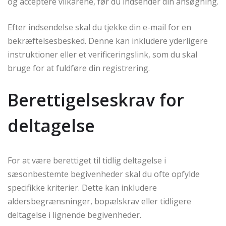
og acceptere vilkårene, før du indsender din ansøgning.
Efter indsendelse skal du tjekke din e-mail for en
bekræftelsesbesked. Denne kan inkludere yderligere
instruktioner eller et verificeringslink, som du skal
bruge for at fuldføre din registrering.
Berettigelseskrav for
deltagelse
For at være berettiget til tidlig deltagelse i
sæsonbestemte begivenheder skal du ofte opfylde
specifikke kriterier. Dette kan inkludere
aldersbegrænsninger, bopælskrav eller tidligere
deltagelse i lignende begivenheder.