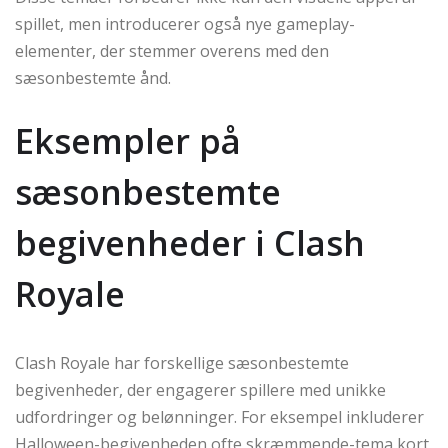
spillet, men introducerer også nye gameplay-
elementer, der stemmer overens med den
sæsonbestemte ånd.
Eksempler på
sæsonbestemte
begivenheder i Clash
Royale
Clash Royale har forskellige sæsonbestemte
begivenheder, der engagerer spillere med unikke
udfordringer og belønninger. For eksempel inkluderer
Halloween-begivenheden ofte skræmmende-tema kort