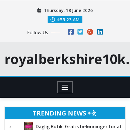
Skip
Thursday, 18 June 2026
to
content
4:55:25 AM
Follow Us
royalberkshire10k
TRENDING NEWS
lig Butik: Gratis belønninger for at fuldføre opgaver