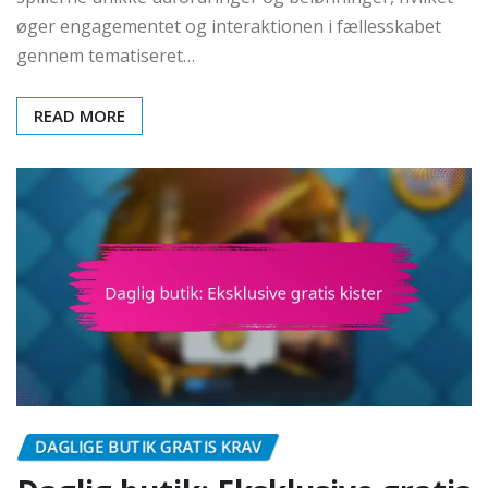
øger engagementet og interaktionen i fællesskabet
gennem tematiseret…
READ MORE
DAGLIGE BUTIK GRATIS KRAV