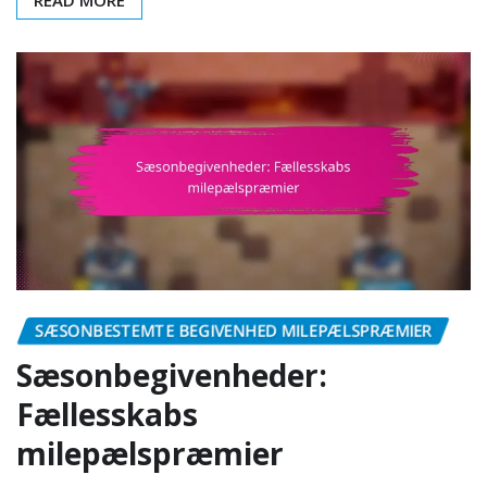
READ MORE
SÆSONBESTEMTE BEGIVENHED MILEPÆLSPRÆMIER
Sæsonbegivenheder:
Fællesskabs
milepælspræmier