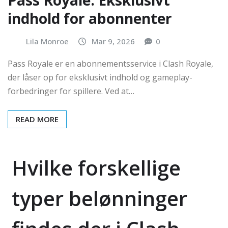
Pass Royale: Eksklusivt
indhold for abonnenter
Lila Monroe
Mar 9, 2026
0
Pass Royale er en abonnementsservice i Clash Royale,
der låser op for eksklusivt indhold og gameplay-
forbedringer for spillere. Ved at…
READ MORE
Hvilke forskellige
typer belønninger