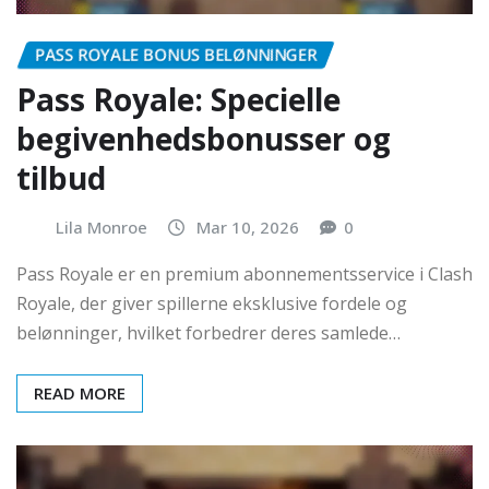
PASS ROYALE BONUS BELØNNINGER
Pass Royale: Specielle
begivenhedsbonusser og
tilbud
Lila Monroe
Mar 10, 2026
0
Pass Royale er en premium abonnementsservice i Clash
Royale, der giver spillerne eksklusive fordele og
belønninger, hvilket forbedrer deres samlede…
READ MORE