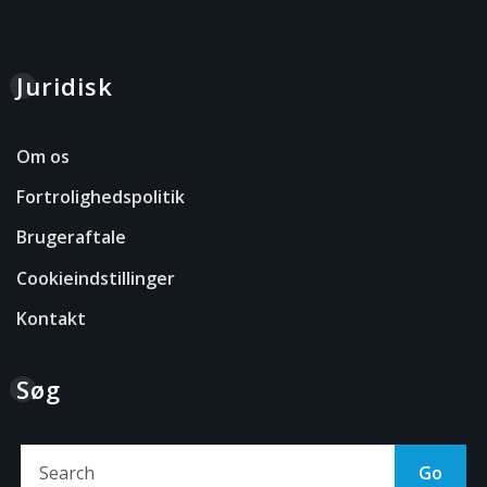
Juridisk
Om os
Fortrolighedspolitik
Brugeraftale
Cookieindstillinger
Kontakt
Søg
Go