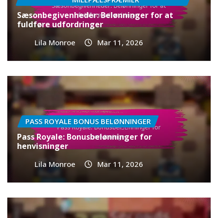
Sæsonbegivenheder: Belønninger for at
fuldføre udfordringer
Lila Monroe
Mar 11, 2026
PASS ROYALE BONUS BELØNNINGER
Pass Royale: Bonusbelønninger for
henvisninger
Lila Monroe
Mar 11, 2026