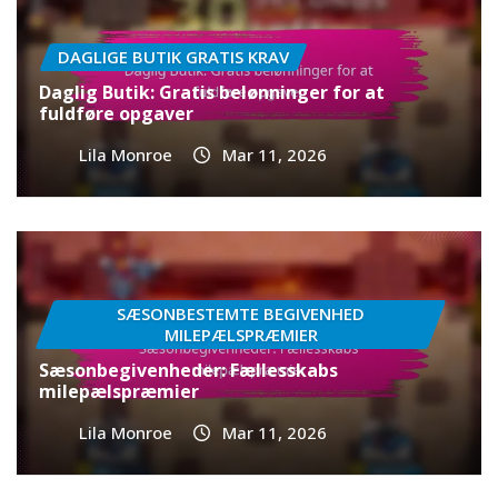
DAGLIGE BUTIK GRATIS KRAV
Daglig Butik: Gratis belønninger for at
fuldføre opgaver
Lila Monroe
Mar 11, 2026
SÆSONBESTEMTE BEGIVENHED
MILEPÆLSPRÆMIER
Sæsonbegivenheder: Fællesskabs
milepælspræmier
Lila Monroe
Mar 11, 2026