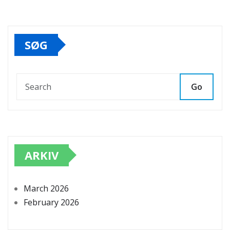
SØG
Go
ARKIV
March 2026
February 2026