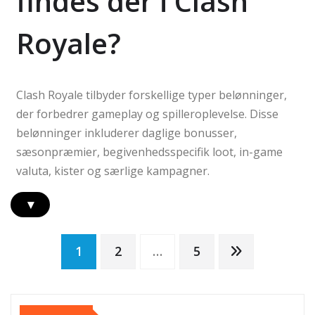
findes der i Clash
Royale?
Clash Royale tilbyder forskellige typer belønninger,
der forbedrer gameplay og spilleroplevelse. Disse
belønninger inkluderer daglige bonusser,
sæsonpræmier, begivenhedsspecifik loot, in-game
valuta, kister og særlige kampagner.
▾
Posts
1
2
…
5
pagination