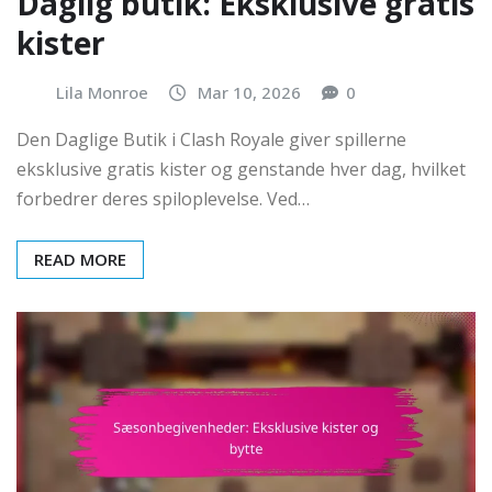
Daglig butik: Eksklusive gratis
kister
Lila Monroe
Mar 10, 2026
0
Den Daglige Butik i Clash Royale giver spillerne
eksklusive gratis kister og genstande hver dag, hvilket
forbedrer deres spiloplevelse. Ved…
READ MORE